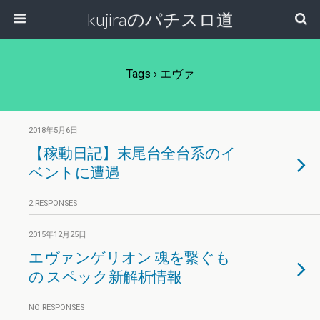
kujiraのパチスロ道
Tags › エヴァ
2018年5月6日
【稼動日記】末尾台全台系のイ
ベントに遭遇
2 RESPONSES
2015年12月25日
エヴァンゲリオン 魂を繋ぐも
の スペック新解析情報
NO RESPONSES