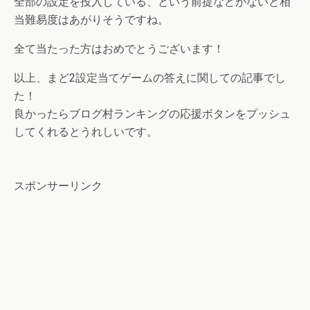
全部の設定を投入している、という前提などがないと相
当難易度はあがりそうですね。
全て当たった方はおめでとうございます！
以上、まど2設定当てゲームの答えに関しての記事でし
た！
良かったらブログ村ランキングの応援ボタンをプッシュ
してくれるとうれしいです。
スポンサーリンク