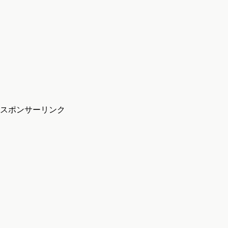
スポンサーリンク