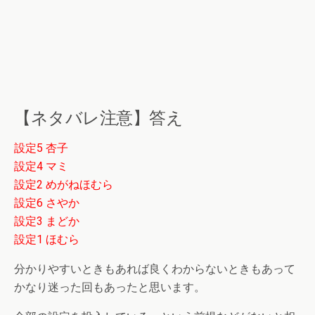
【ネタバレ注意】答え
設定5 杏子
設定4 マミ
設定2 めがねほむら
設定6 さやか
設定3 まどか
設定1 ほむら
分かりやすいときもあれば良くわからないときもあって
かなり迷った回もあったと思います。