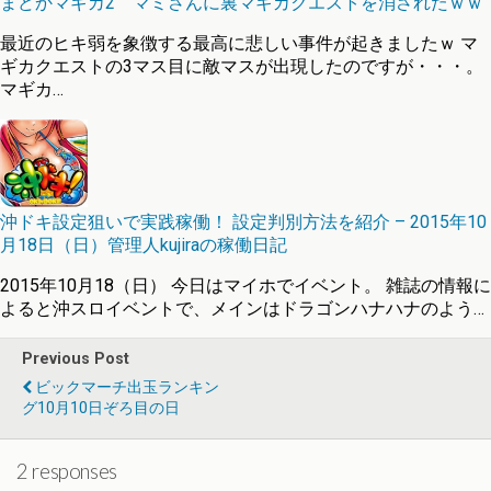
まどかマギカ2 マミさんに裏マギカクエストを消されたｗｗ
最近のヒキ弱を象徴する最高に悲しい事件が起きましたｗ マ
ギカクエストの3マス目に敵マスが出現したのですが・・・。
マギカ…
沖ドキ設定狙いで実践稼働！ 設定判別方法を紹介 – 2015年10
月18日（日）管理人kujiraの稼働日記
2015年10月18（日） 今日はマイホでイベント。 雑誌の情報に
よると沖スロイベントで、メインはドラゴンハナハナのよう…
Previous Post
ビックマーチ出玉ランキン
グ10月10日ぞろ目の日
2 responses