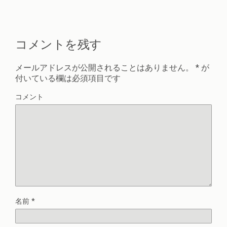
コメントを残す
メールアドレスが公開されることはありません。
*
が
付いている欄は必須項目です
コメント
名前
*