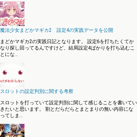
魔法少女まどかマギカ2 設定4の実践データを公開
まどかマギカ2の実践日記となります。 設定6を打ちたくてか
なり探し回ってるんですけど、結局設定4ばかりを打ち込むこ
とにな…
スロットの設定判別に関する考察
スロットを打っていて設定判別に関して感じることを書いてい
きたいと思います。 割とだらだらとまとまりの無い内容にな
ってしま…