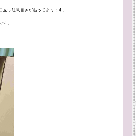
目立つ注意書きが貼ってあります。
です。