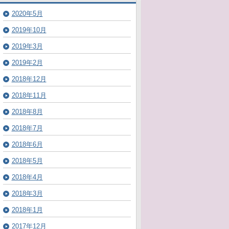
2020年5月
2019年10月
2019年3月
2019年2月
2018年12月
2018年11月
2018年8月
2018年7月
2018年6月
2018年5月
2018年4月
2018年3月
2018年1月
2017年12月