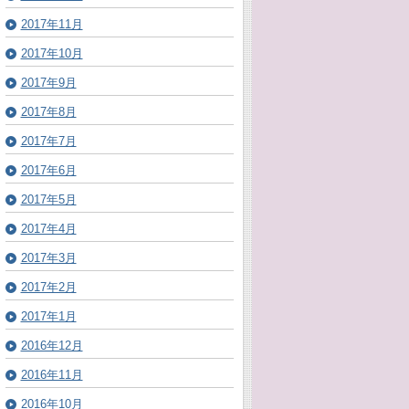
2017年11月
2017年10月
2017年9月
2017年8月
2017年7月
2017年6月
2017年5月
2017年4月
2017年3月
2017年2月
2017年1月
2016年12月
2016年11月
2016年10月