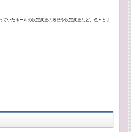
っていたホールの設定変更の履歴や設定変更など、色々とま