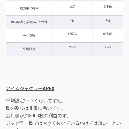
1/374
1/356
REG平均確率
3台
1台
REG確率が設定6以上の台
6702G
6453G
平均G数
2～3
2～3
平均設定
アイムジャグラーAPEX
平均設定2～3くらいですね。
島の割りは非常に悪いです。
お店側が約5000枚の利益です。
ジャグラー島では大きく抜いているわけでは無い、とい