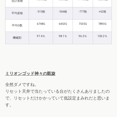
合計差枚
-515枚
-366枚
-777枚
+62枚
平均差枚
6748G
6453G
7535G
7893G
平均G数
97.4％
98.1％
96.5％
100.2％
機械割
ミリオンゴッド神々の凱旋
全然ダメですね。
リセット天井で当たっている台がたくさんありましたの
で、リセットだけかかっていて低設定まみれだと思いま
す。