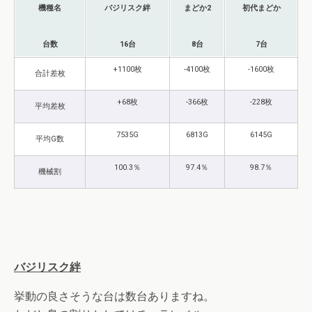
機種名
バジリスク絆
まどか2
初代まどか
台数
16台
8台
7台
+1100枚
-4100枚
-1600枚
合計差枚
+68枚
-366枚
-228枚
平均差枚
7535G
6813G
6145G
平均G数
100.3％
97.4％
98.7％
機械割
バジリスク絆
挙動の良さそうな台は数台ありますね。