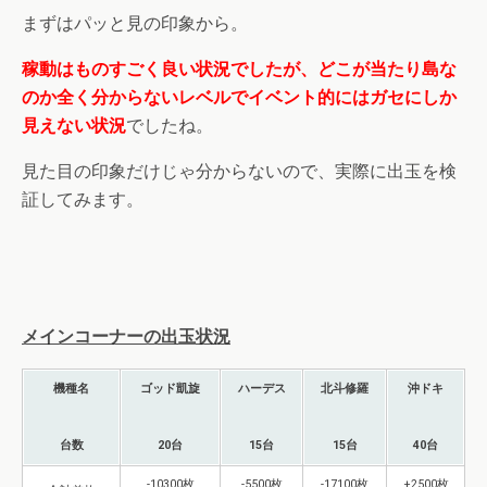
まずはパッと見の印象から。
稼動はものすごく良い状況でしたが、どこが当たり島な
のか全く分からないレベルでイベント的にはガセにしか
見えない状況
でしたね。
見た目の印象だけじゃ分からないので、実際に出玉を検
証してみます。
メインコーナーの出玉状況
機種名
ゴッド凱旋
ハーデス
北斗修羅
沖ドキ
台数
20台
15台
15台
40台
-10300枚
-5500枚
-17100枚
+2500枚