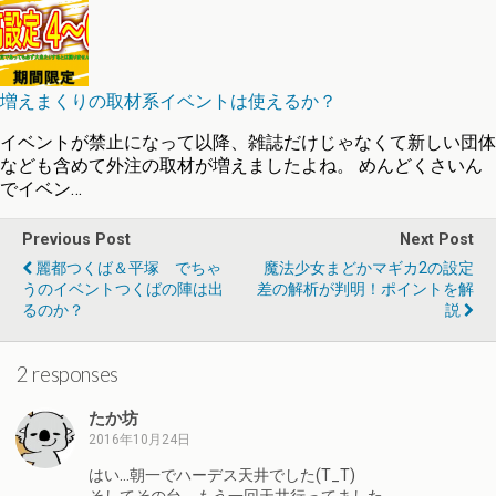
増えまくりの取材系イベントは使えるか？
イベントが禁止になって以降、雑誌だけじゃなくて新しい団体
なども含めて外注の取材が増えましたよね。 めんどくさいん
でイベン…
Previous Post
Next Post
麗都つくば＆平塚 でちゃ
魔法少女まどかマギカ2の設定
うのイベントつくばの陣は出
差の解析が判明！ポイントを解
るのか？
説
2 responses
たか坊
2016年10月24日
はい…朝一でハーデス天井でした(T_T)