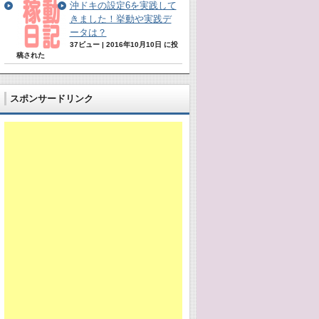
沖ドキの設定6を実践して
きました！挙動や実践デ
ータは？
37ビュー
|
2016年10月10日 に投
稿された
スポンサードリンク