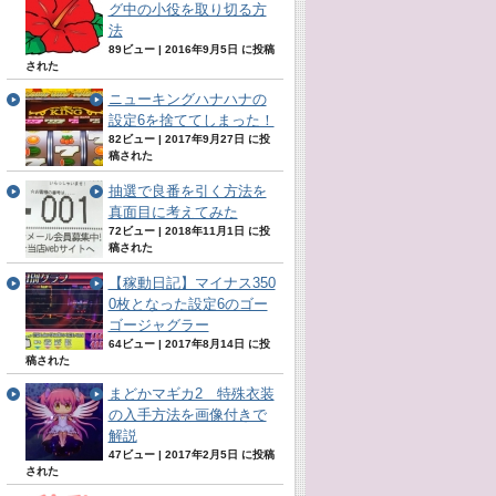
グ中の小役を取り切る方
法
89ビュー
|
2016年9月5日 に投稿
された
ニューキングハナハナの
設定6を捨ててしまった！
82ビュー
|
2017年9月27日 に投
稿された
抽選で良番を引く方法を
真面目に考えてみた
72ビュー
|
2018年11月1日 に投
稿された
【稼動日記】マイナス350
0枚となった設定6のゴー
ゴージャグラー
64ビュー
|
2017年8月14日 に投
稿された
まどかマギカ2 特殊衣装
の入手方法を画像付きで
解説
47ビュー
|
2017年2月5日 に投稿
された