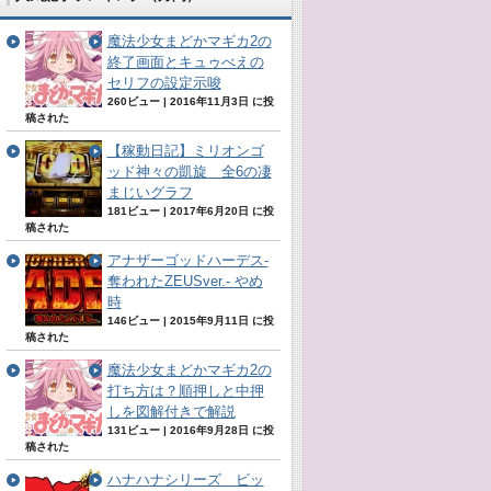
魔法少女まどかマギカ2の
終了画面とキュゥべえの
セリフの設定示唆
260ビュー
|
2016年11月3日 に投
稿された
【稼動日記】ミリオンゴ
ッド神々の凱旋 全6の凄
まじいグラフ
181ビュー
|
2017年6月20日 に投
稿された
アナザーゴッドハーデス-
奪われたZEUSver.- やめ
時
146ビュー
|
2015年9月11日 に投
稿された
魔法少女まどかマギカ2の
打ち方は？順押しと中押
しを図解付きで解説
131ビュー
|
2016年9月28日 に投
稿された
ハナハナシリーズ ビッ