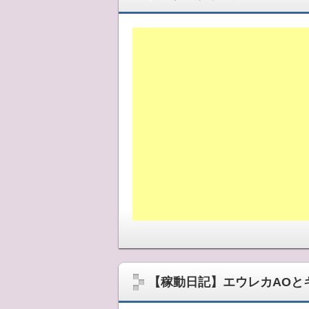
目標は時給2000円！ 管理人kujiraの
チスロでは 狙い目・天井期待値・ゾーン狙
ち・SPEC 情報を載せていきます。2011
【稼動日記】エウレカAOと