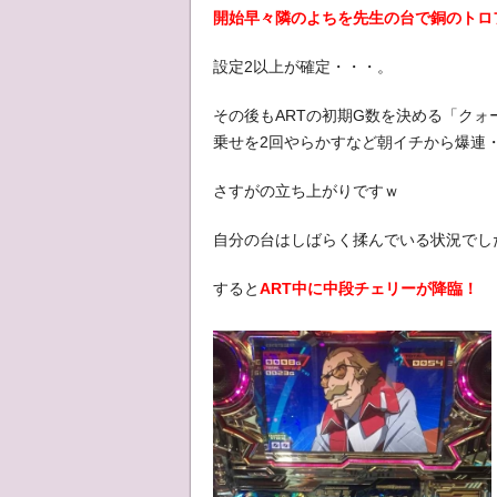
開始早々隣のよちを先生の台で銅のトロ
設定2以上が確定・・・。
その後もARTの初期G数を決める「クォ
乗せを2回やらかすなど朝イチから爆連
さすがの立ち上がりですｗ
自分の台はしばらく揉んでいる状況でし
すると
ART中に中段チェリーが降臨！