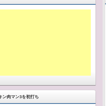
実戦経験を元に、パチンコ・パチスロの情報を載せて行きます。パ
い・打ち方・やめ時を。パチンコでは 稼げる機種・止め打
年にパチンコ必勝ガイドの ”勝者に学べ！” に出演しました。
キン肉マン3を初打ち