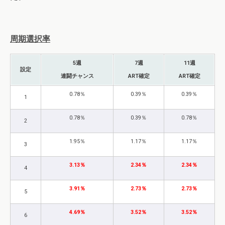
周期選択率
5週
7週
11週
設定
連闘チャンス
ART確定
ART確定
0.78％
0.39％
0.39％
1
0.78％
0.39％
0.78％
2
1.95％
1.17％
1.17％
3
3.13％
2.34％
2.34％
4
3.91％
2.73％
2.73％
5
4.69％
3.52％
3.52％
6