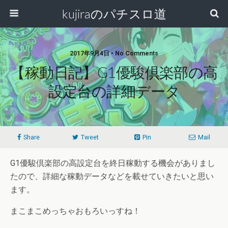
kujiraのパチスロ道
2017年9月4日 • No Comments
【稼動日記】G1優駿倶楽部の高
設定台の詳細データ
Share
Tweet
Pin
Mail
G1優駿倶楽部の高設定台を終日稼動する機会がありまし
たので、詳細な稼動データなどを載せていきたいと思い
ます。
まこまこめっちゃおもろいっすね！