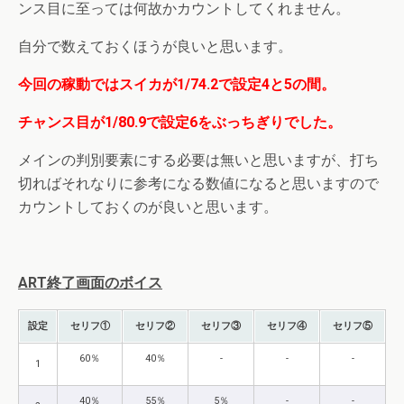
ンス目に至っては何故かカウントしてくれません。
自分で数えておくほうが良いと思います。
今回の稼動ではスイカが1/74.2で設定4と5の間。
チャンス目が1/80.9で設定6をぶっちぎりでした。
メインの判別要素にする必要は無いと思いますが、打ち
切ればそれなりに参考になる数値になると思いますので
カウントしておくのが良いと思います。
ART終了画面のボイス
設定
セリフ①
セリフ②
セリフ③
セリフ④
セリフ⑤
60％
40％
-
-
-
1
40％
55％
5％
-
-