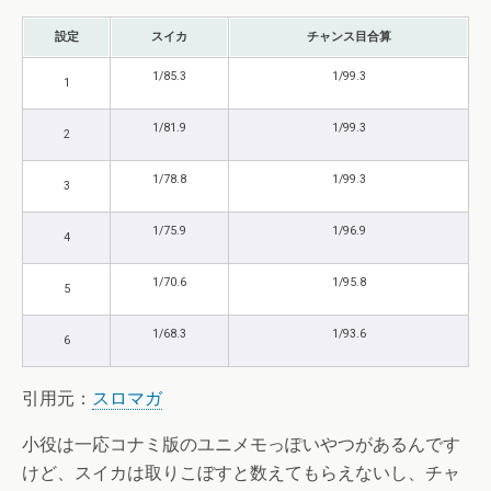
設定
スイカ
チャンス目合算
1/85.3
1/99.3
1
1/81.9
1/99.3
2
1/78.8
1/99.3
3
1/75.9
1/96.9
4
1/70.6
1/95.8
5
1/68.3
1/93.6
6
引用元：
スロマガ
小役は一応コナミ版のユニメモっぽいやつがあるんです
けど、スイカは取りこぼすと数えてもらえないし、チャ