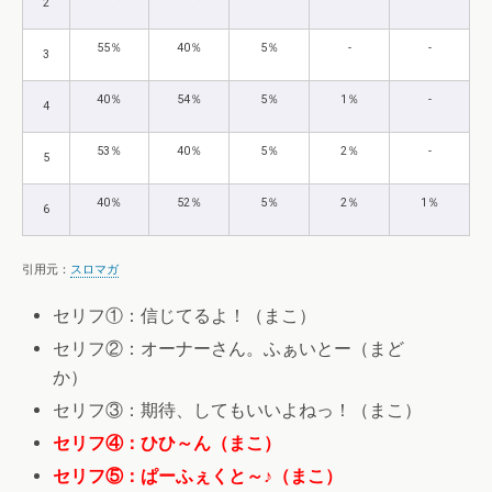
2
55％
40％
5％
-
-
3
40％
54％
5％
1％
-
4
53％
40％
5％
2％
-
5
40％
52％
5％
2％
1％
6
引用元：
スロマガ
セリフ①：信じてるよ！（まこ）
セリフ②：オーナーさん。ふぁいとー（まど
か）
セリフ③：期待、してもいいよねっ！（まこ）
セリフ④：ひひ～ん（まこ）
セリフ⑤：ぱーふぇくと～♪（まこ）