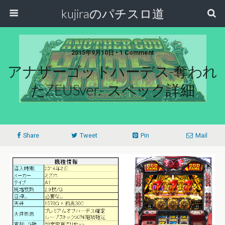
kujiraのパチスロ道
2015年9月10日 • 1 Comment
アナザーゴッドハーデス-奪われ
たZEUSver.- スペック詳細
Share
Tweet
Pin
Mail