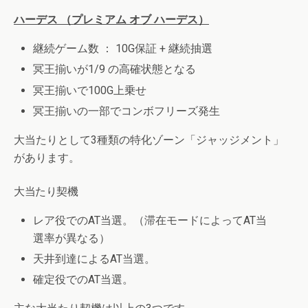
ハーデス （プレミアム オブ ハーデス）
継続ゲーム数 ： 10G保証 + 継続抽選
冥王揃いが1/9 の高確状態となる
冥王揃いで100G上乗せ
冥王揃いの一部でコンボフリーズ発生
大当たりとして3種類の特化ゾーン「ジャッジメント」
があります。
大当たり契機
レア役でのAT当選。（滞在モードによってAT当
選率が異なる）
天井到達によるAT当選。
確定役でのAT当選。