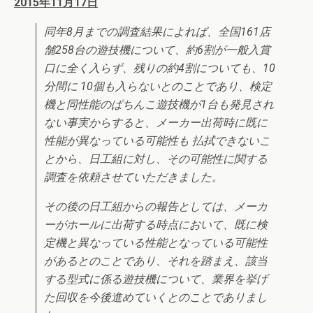
2015年11月17日
同年8月までの調査結果によれば、全国161店
舗258台の遊技機について、約6割が一般入賞
口に全く入らず、残りの約4割についても、10
分間に 10個も入らないとのことであり、検定
機と同性能のぱちんこ遊技機が1台も発見され
ない事実からすると、メーカー出荷時に既に
性能が異なっている可能性も 払拭できないこ
とから、日工組に対し、その可能性に関する
調査を依頼させていただきました。
その後の日工組からの報告としては、メーカ
ーがホールに出荷する時点において、既に検
定機と異なっている性能となっている可能性
があるとのことであり、それを踏まえ、該当
する型式に係る遊技機について、業界を挙げ
た回収を今後進めていくとのことでありまし