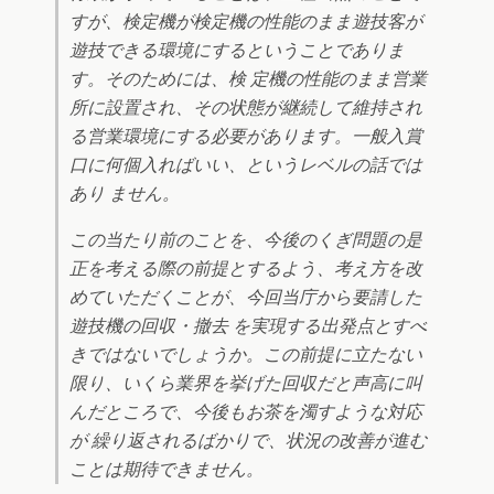
すが、検定機が検定機の性能のまま遊技客が
遊技できる環境にするということでありま
す。そのためには、検 定機の性能のまま営業
所に設置され、その状態が継続して維持され
る営業環境にする必要があります。一般入賞
口に何個入ればいい、というレベルの話では
あり ません。
この当たり前のことを、今後のくぎ問題の是
正を考える際の前提とするよう、考え方を改
めていただくことが、今回当庁から要請した
遊技機の回収・撤去 を実現する出発点とすべ
きではないでしょうか。この前提に立たない
限り、いくら業界を挙げた回収だと声高に叫
んだところで、今後もお茶を濁すような対応
が 繰り返されるばかりで、状況の改善が進む
ことは期待できません。