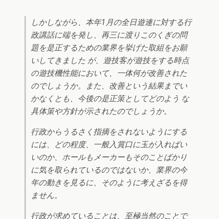
しかしながら、本年1月の全日遊連に対する行
政講話に端を発し、再三に渡りこのくぎの問
題を是正するための業界を挙げた取組をお願
いしてきました が、遊技客が遊技をする時点
の遊技機性能において、一体何が改善された
のでしょうか。また、改善という結果までい
かなくとも、今後の是正策としてどのよう な
具体策や方針が示されたのでしょうか。
行政からうるさく指摘をされないようにする
には、どの程度、一般入賞口に玉が入ればい
いのか、ホールもメーカーもそのことばかり
に気を取られているのではないか、業界の今
年の動きを見るに、そのように考えざるを得
ません。
行政が求めていることは、至極当然のことで