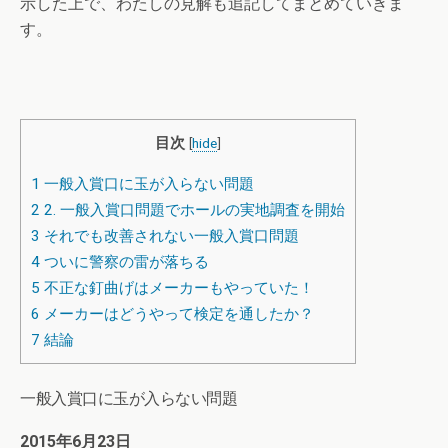
示した上で、わたしの見解も追記してまとめていきま
す。
目次
[
hide
]
1
一般入賞口に玉が入らない問題
2
2. 一般入賞口問題でホールの実地調査を開始
3
それでも改善されない一般入賞口問題
4
ついに警察の雷が落ちる
5
不正な釘曲げはメーカーもやっていた！
6
メーカーはどうやって検定を通したか？
7
結論
一般入賞口に玉が入らない問題
2015年6月23日