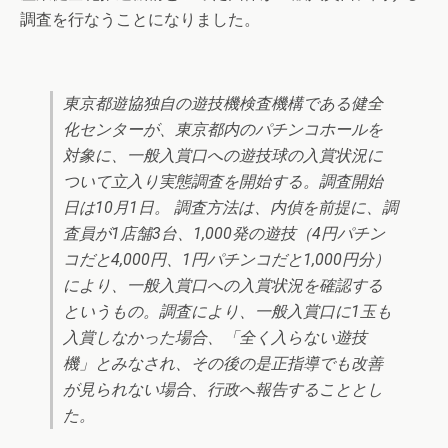
調査を行なうことになりました。
東京都遊協独自の遊技機検査機構である健全
化センターが、東京都内のパチンコホールを
対象に、一般入賞口への遊技球の入賞状況に
ついて立入り実態調査を開始する。調査開始
日は10月1日。 調査方法は、内偵を前提に、調
査員が1店舗3台、1,000発の遊技（4円パチン
コだと4,000円、1円パチンコだと1,000円分）
により、一般入賞口への入賞状況を確認する
というもの。調査により、一般入賞口に1玉も
入賞しなかった場合、「全く入らない遊技
機」とみなされ、その後の是正指導でも改善
が見られない場合、行政へ報告することとし
た。