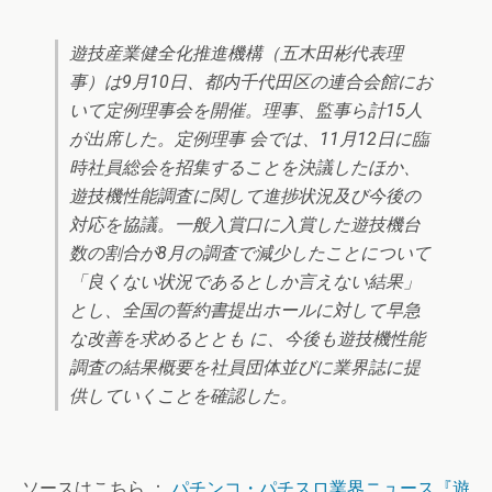
遊技産業健全化推進機構（五木田彬代表理
事）は9月10日、都内千代田区の連合会館にお
いて定例理事会を開催。理事、監事ら計15人
が出席した。定例理事 会では、11月12日に臨
時社員総会を招集することを決議したほか、
遊技機性能調査に関して進捗状況及び今後の
対応を協議。一般入賞口に入賞した遊技機台
数の割合が8月の調査で減少したことについて
「良くない状況であるとしか言えない結果」
とし、全国の誓約書提出ホールに対して早急
な改善を求めるととも に、今後も遊技機性能
調査の結果概要を社員団体並びに業界誌に提
供していくことを確認した。
ソースはこちら ：
パチンコ・パチスロ業界ニュース『遊