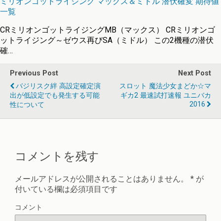
ミリオンゴッドライジング マックス＆ミドル 潜伏確変 期待値
一覧
CRミリオンゴットライジングMB（マックス） CRミリオンゴ
ットライジング～ゼウス再びSA（ミドル） この2機種の潜伏
確…
Previous Post
Next Post
バジリスク絆 高設定確定演
スロット 魔法少女まどか☆マ
出が低設定でも発生する可能
ギカ2 最速試打速報 ユニバカ
2016
性について
コメントを残す
メールアドレスが公開されることはありません。
*
が
付いている欄は必須項目です
コメント