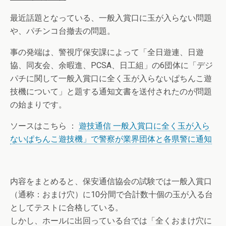
最近話題となっている、一般入賞口に玉が入らない問題
や、パチンコ台撤去の問題。
事の発端は、警視庁保安課によって「全日遊連、日遊
協、同友会、余暇進、PCSA、日工組」の6団体に「デジ
パチに関して一般入賞口に全く玉が入らないぱちんこ遊
技機について」と題する通知文書を送付されたのが問題
の始まりです。
ソースはこちら ：
遊技通信 一般入賞口に全く玉が入ら
ないぱちんこ遊技機」で警察が業界団体と各県警に通知
内容をまとめると、保安通信協会の試験では一般入賞口
（通称：おまけ穴）に10分間で合計数十個の玉が入る台
としてテストに合格している。
しかし、ホールに出回っている台では「全くおまけ穴に